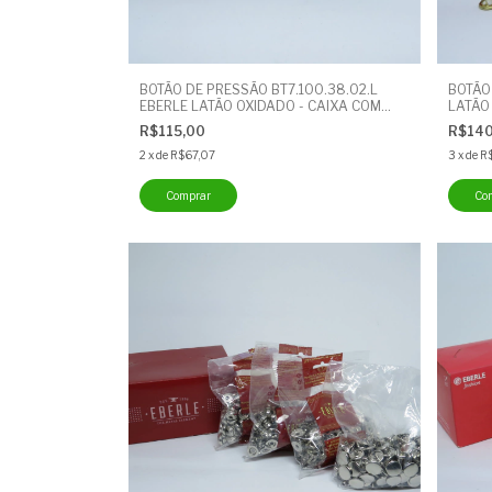
BOTÃO DE PRESSÃO BT7.100.38.02.L
BOTÃO
EBERLE LATÃO OXIDADO - CAIXA COM
LATÃO
200 UNIDADES - BOTÃO CUECA
COM 2
R$115,00
R$14
2
x
de
R$67,07
3
x
de
R