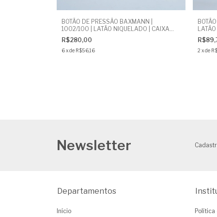
BOTÃO DE PRESSÃO BAXMANN |
BOTÃO
1002/100 | LATÃO NIQUELADO | CAIXA
LATÃO 
COM 200 UNIDADES | LN - 0.2 MI
UNIDA
R$280,00
R$89,
6
x
de
R$56,16
2
x
de
R$
Newsletter
Cadastr
Departamentos
Instit
Início
Polític