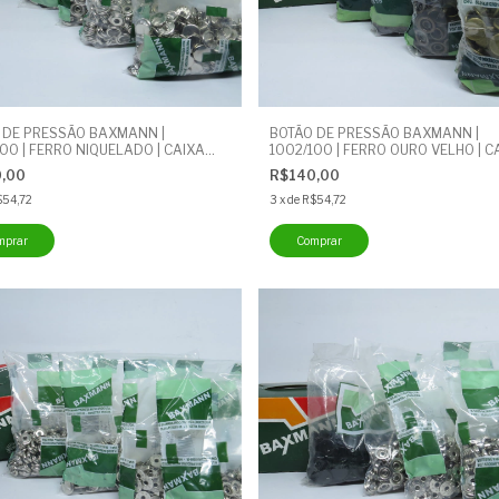
 DE PRESSÃO BAXMANN |
BOTÃO DE PRESSÃO BAXMANN |
00 | FERRO NIQUELADO | CAIXA
1002/100 | FERRO OURO VELHO | C
0 UNIDADES | FN - 0.2 MI
COM 200 UNIDADES | FOV - 0.2 MI
0,00
R$140,00
$54,72
3
x
de
R$54,72