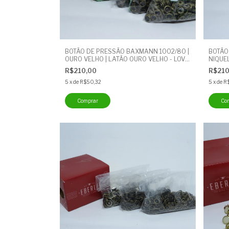
BOTÃO DE PRESSÃO BAXMANN 1002/80 |
BOTÃO
OURO VELHO | LATÃO OURO VELHO - LOV |
NIQUEL
CAIXA COM 200 UNIDADES | 0.2 MI
CAIXA 
R$210,00
R$21
5
x
de
R$50,32
5
x
de
R