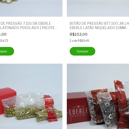
 DE PRESSÃO 7.110/38 EBERLE
BOTÃO DE PRESSÃO BT7.100.38.LH
 LATONADO PEROLADO | PACOTE
EBERLE LATÃO NIQUELADO 10MM -
00 UNIDADES | BOTÃO CUECA
COM 200 UNIDADES - BOTÃO CUEC
0,00
R$102,00
$54,72
2
x
de
R$59,49