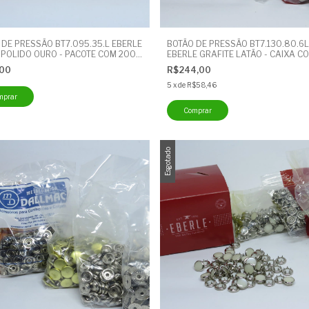
 DE PRESSÃO BT7.095.35.L EBERLE
BOTÃO DE PRESSÃO BT7.130.80.6L
 POLIDO OURO - PACOTE COM 200
EBERLE GRAFITE LATÃO - CAIXA C
DES - BOTÃO CUECA
UNIDADES
,00
R$244,00
5
x
de
R$58,46
Esgotado