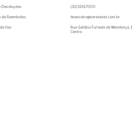
e Devoluções
(32)32617000
as de Reembolso
financeiro@xeretanet.com.br
de Uso
Rua Galdino Furtado de Mendonça, 
Centro