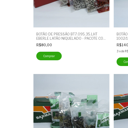
BOTÃO DE PRESSÃO BT7.095.35.LHT
BOTÃO
EBERLE LATÃO NIQUELADO - PACOTE COM
1002/1
200 UNIDADES - BOTÃO CUECA
COM 20
R$80,00
R$14
3
x
de
R