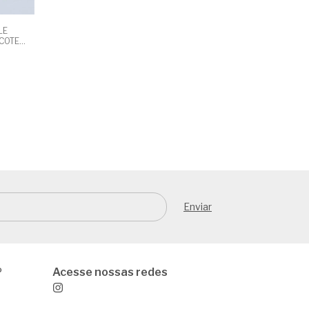
LE
COTE
A
P