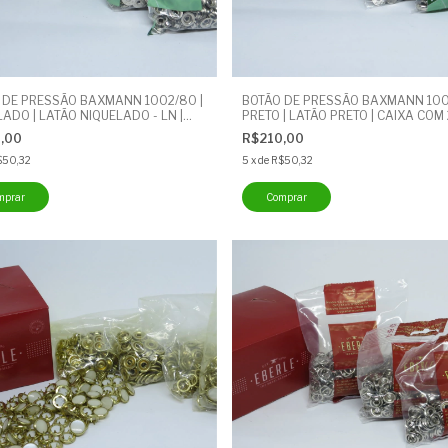
 DE PRESSÃO BAXMANN 1002/80 |
BOTÃO DE PRESSÃO BAXMANN 100
ADO | LATÃO NIQUELADO - LN |
PRETO | LATÃO PRETO | CAIXA COM
COM 200 UNIDADES | 0.2 MI
UNIDADES | 0.2 MI
0,00
R$210,00
$50,32
5
x
de
R$50,32