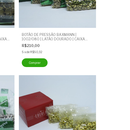
BOTÃO DE PRESSÃO BAXMANN |
AIXA
1002/080 | LATÃO DOURADO | CAIXA
COM 200 UNIDADES | DRD - 0.2 MI
R$210,00
5
x
de
R$50,32