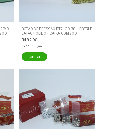
2/80 |
BOTÃO DE PRESSÃO BT7.100.38.L EBERLE
 200
LATÃO POLIDO - CAIXA COM 200
UNIDADES - BOTÃO CUECA
R$92,00
2
x
de
R$53,66