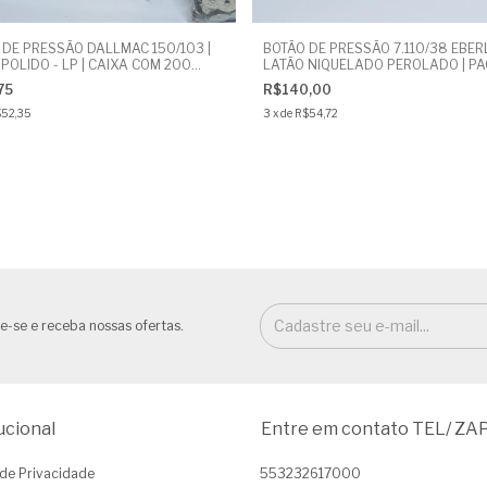
 DE PRESSÃO DALLMAC 150/103 |
BOTÃO DE PRESSÃO 7.110/38 EBER
POLIDO - LP | CAIXA COM 200
LATÃO NIQUELADO PEROLADO | PA
DES
COM 200 UNIDADES | BOTÃO CUEC
75
R$140,00
52,35
3
x
de
R$54,72
e-se e receba nossas ofertas.
ucional
Entre em contato TEL/ ZA
a de Privacidade
553232617000