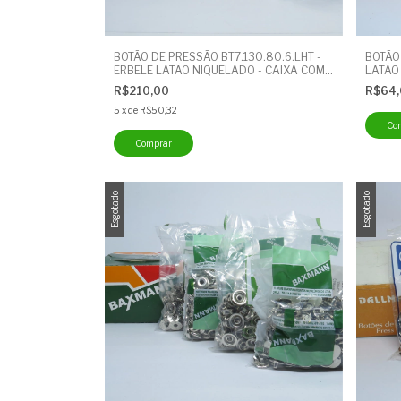
BOTÃO DE PRESSÃO BT7.130.80.6.LHT -
BOTÃO
ERBELE LATÃO NIQUELADO - CAIXA COM
LATÃO
200 UNIDADES
UNIDA
R$210,00
R$64
5
x
de
R$50,32
Esgotado
Esgotado