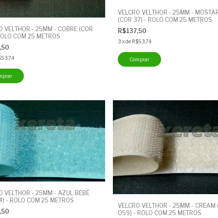
VELCRO VELTHOR - 25MM - MOSTA
(COR 37) - ROLO COM 25 METROS
O VELTHOR - 25MM - COBRE (COR
R$137,50
 ROLO COM 25 METROS
3
x
de
R$53,74
,50
$53,74
O VELTHOR - 25MM - AZUL BEBÊ
4) - ROLO COM 25 METROS
VELCRO VELTHOR - 25MM - CREAM 
,50
059) - ROLO COM 25 METROS