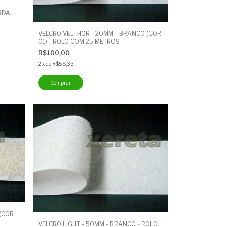
RDA
VELCRO VELTHOR - 20MM - BRANCO (COR
01) - ROLO COM 25 METROS
R$100,00
2
x
de
R$58,33
(COR
VELCRO LIGHT - 50MM - BRANCO - ROLO