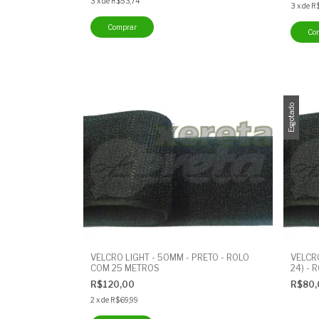
3
x
de
R$53,74
3
x
de
R
Esgotado
VELCRO LIGHT - 50MM - PRETO - ROLO
VELCR
COM 25 METROS
24) -
R$120,00
R$80
2
x
de
R$69,99