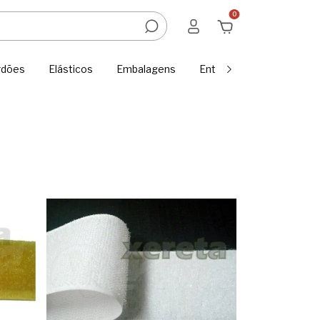
0
rdões
Elásticos
Embalagens
Entretelas e Tecidos