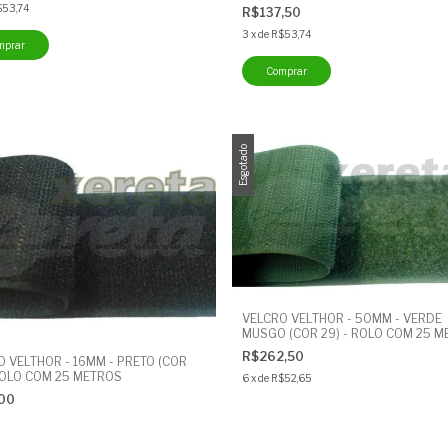
$53,74
R$137,50
3
x
de
R$53,74
Esgotado
VELCRO VELTHOR - 50MM - VERDE
MUSGO (COR 29) - ROLO COM 25 
R$262,50
O VELTHOR - 16MM - PRETO (COR
 ROLO COM 25 METROS
6
x
de
R$52,65
,00