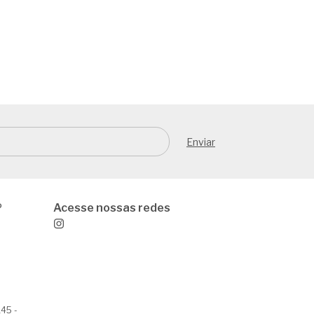
P
145 -