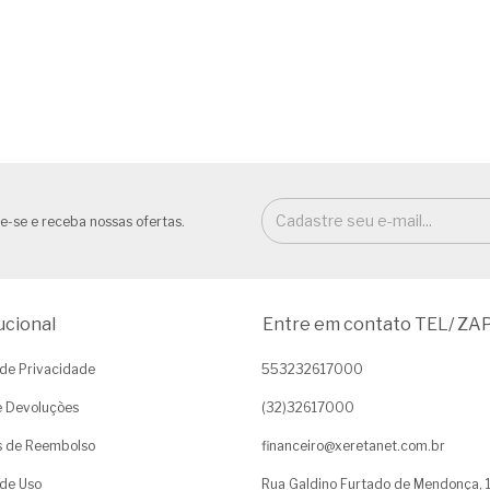
e-se e receba nossas ofertas.
ucional
Entre em contato TEL/ ZA
a de Privacidade
553232617000
e Devoluções
(32)32617000
as de Reembolso
financeiro@xeretanet.com.br
de Uso
Rua Galdino Furtado de Mendonça, 