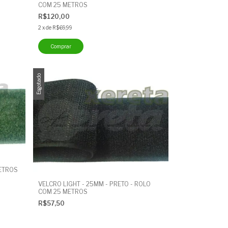
COM 25 METROS
R$120,00
2
x
de
R$69,99
Esgotado
METROS
VELCRO LIGHT - 25MM - PRETO - ROLO
COM 25 METROS
R$57,50