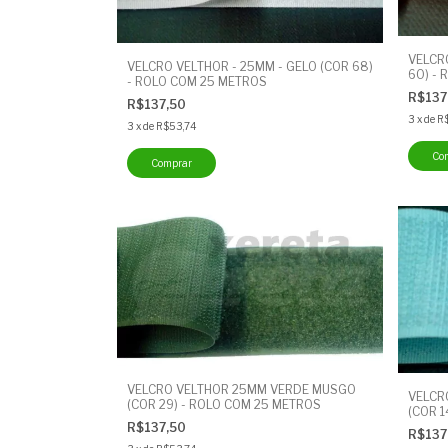
VELCR
VELCRO VELTHOR - 25MM - GELO (COR 68)
60) -
- ROLO COM 25 METROS
R$137
R$137,50
3
x
de
R
3
x
de
R$53,74
VELCRO VELTHOR 25MM VERDE MUSGO
VELCR
(COR 29) - ROLO COM 25 METROS
(COR 1
R$137,50
R$137