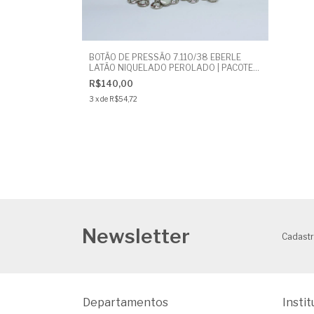
BOTÃO DE PRESSÃO 7.110/38 EBERLE
LATÃO NIQUELADO PEROLADO | PACOTE
COM 200 UNIDADES | BOTÃO CUECA
R$140,00
3
x
de
R$54,72
Newsletter
Cadastr
Departamentos
Instit