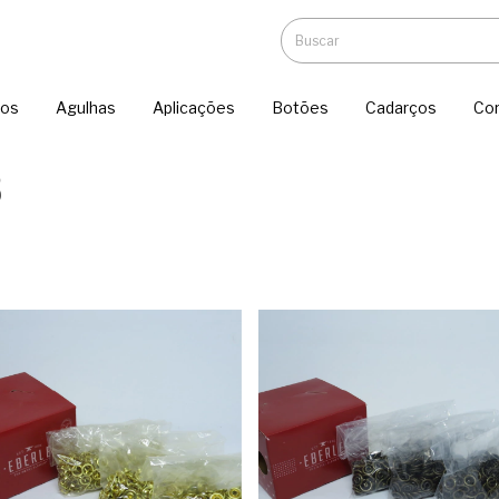
ios
Agulhas
Aplicações
Botões
Cadarços
Co
8