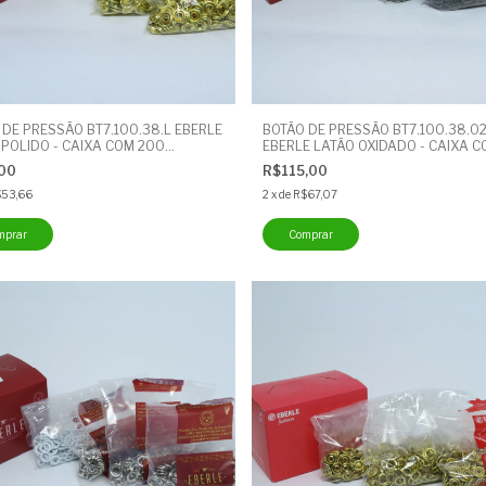
 DE PRESSÃO BT7.100.38.L EBERLE
BOTÃO DE PRESSÃO BT7.100.38.02
 POLIDO - CAIXA COM 200
EBERLE LATÃO OXIDADO - CAIXA C
DES - BOTÃO CUECA
200 UNIDADES - BOTÃO CUECA
,00
R$115,00
$53,66
2
x
de
R$67,07