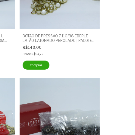
.L
BOTÃO DE PRESSÃO 7.110/38 EBERLE
OM
LATÃO LATONADO PEROLADO | PACOTE
COM 200 UNIDADES | BOTÃO CUECA
R$140,00
3
x
de
R$54,72