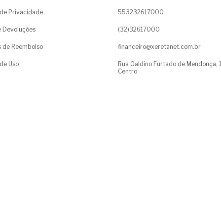
a de Privacidade
553232617000
e Devoluções
(32)32617000
as de Reembolso
financeiro@xeretanet.com.br
de Uso
Rua Galdino Furtado de Mendonça, 
Centro