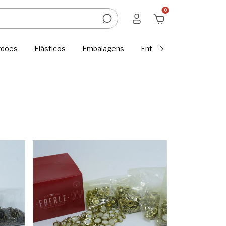
0
rdões
Elásticos
Embalagens
Entretelas e Tecidos