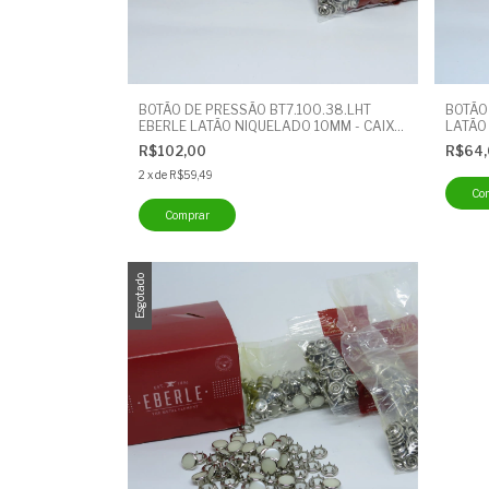
BOTÃO DE PRESSÃO BT7.100.38.LHT
BOTÃO
EBERLE LATÃO NIQUELADO 10MM - CAIXA
LATÃO
COM 200 UNIDADES - BOTÃO CUECA
UNIDA
R$102,00
R$64
2
x
de
R$59,49
Esgotado