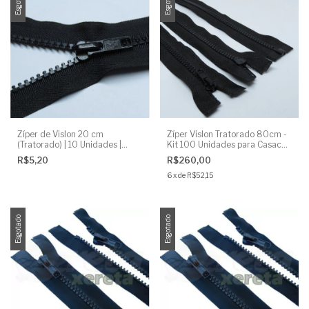
Esgotado
Esgotado
Zíper de Vislon 20 cm
Zíper Vislon Tratorado 80cm -
(Tratorado) | 10 Unidades |
Kit 100 Unidades para Casacos
Ideal para Bolsas | Cor: Preto
e Jaquetas | Cor: Preto
R$5,20
R$260,00
6
x
de
R$52,15
Esgotado
Esgotado