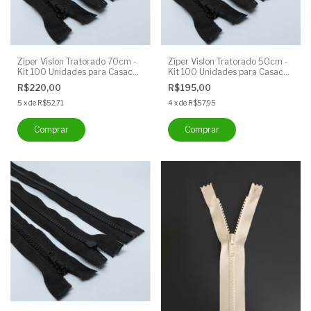
Zíper Vislon Tratorado 70cm -
Zíper Vislon Tratorado 50cm -
Kit 100 Unidades para Casacos
Kit 100 Unidades para Casacos
e Jaquetas | Cor: Preto
e Jaquetas | Cor: Preto
R$220,00
R$195,00
5
x
de
R$52,71
4
x
de
R$57,95