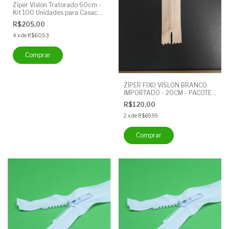
Zíper Vislon Tratorado 60cm -
Kit 100 Unidades para Casacos
e Jaquetas | Cor: Preto
R$205,00
4
x
de
R$60,93
ZÍPER FIXO VISLON BRANCO
IMPORTADO - 20CM - PACOTE
COM 100 UNIDADES
R$120,00
2
x
de
R$69,99