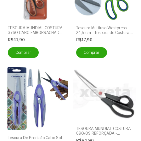
TESOURA MUNDIAL COSTURA
Tesoura Multiuso Westpress
3760 CABO EMBORRACHADO -
24,5 cm - Tesoura de Costura e
UNIDADE
Artesanato com Lâminas
R$41,90
R$17,90
Precisas e Resistente
TESOURA MUNDIAL COSTURA
690/09 REFORÇADA -
Tesoura De Precisão Cabo Soft
UNIDADE
R$64,90