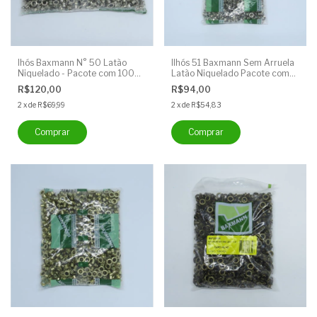
Ihós Baxmann N° 50 Latão
Ilhós 51 Baxmann Sem Arruela
Niquelado - Pacote com 1000
Latão Niquelado Pacote com
unidades - Sem Arruela
1000 Unidades
R$120,00
R$94,00
2
x
de
R$69,99
2
x
de
R$54,83