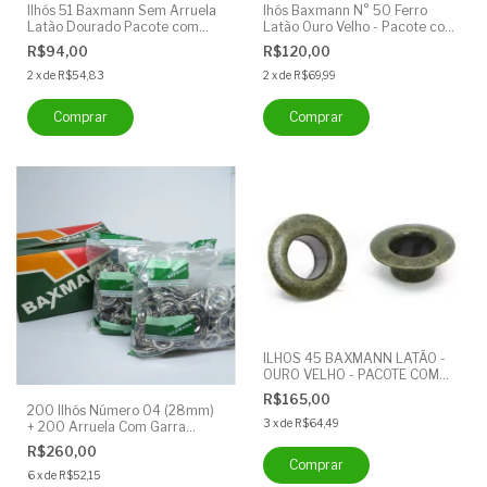
Ilhós 51 Baxmann Sem Arruela
Ihós Baxmann N° 50 Ferro
Latão Dourado Pacote com
Latão Ouro Velho - Pacote com
1000 Unidades
1000 unidades - Sem Arruela
R$94,00
R$120,00
2
x
de
R$54,83
2
x
de
R$69,99
ILHOS 45 BAXMANN LATÃO -
OURO VELHO - PACOTE COM
1000 ILHOSES (SEM ARRUELA)
R$165,00
200 Ilhós Número 04 (28mm)
3
x
de
R$64,49
+ 200 Arruela Com Garra
Latão Niquelado - Ilhós
R$260,00
Baxmann
6
x
de
R$52,15