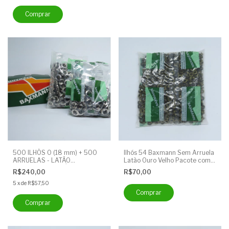
500 ILHÓS 0 (18 mm) + 500
Ilhós 54 Baxmann Sem Arruela
ARRUELAS - LATÃO
Latão Ouro Velho Pacote com
NIQUELADO - ILHÓS ZERO
1000 Unidades
R$240,00
R$70,00
BAXMANN
5
x
de
R$57,50