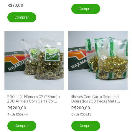
1000 Unidades
R$70,00
200 Ilhós Número 02 (23mm) +
Ilhoses Com Garra Baxmann
200 Arruela Com Garra Cor
Dourados 200 Peças Metal
Latão Dourado - Ilhós Baxmann
Circular Dourado Número 4
R$200,00
R$260,00
4
x
de
R$59,44
6
x
de
R$52,15