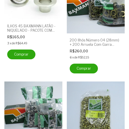
ILHOS 45 BAXMANN LATÃO -
NIQUELADO - PACOTE COM
1000 ILHOSES (SEM ARRUELA)
R$165,00
200 Ilhós Número 04 (28mm)
3
x
de
R$64,49
+ 200 Arruela Com Garra
Latão Ouro Velho - Ilhós
R$260,00
Baxmann
6
x
de
R$52,15