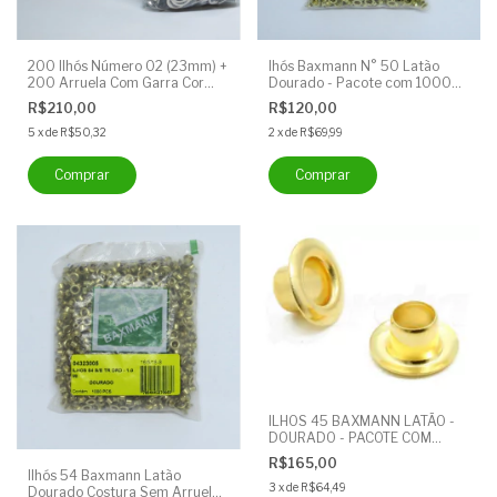
200 Ilhós Número 02 (23mm) +
Ihós Baxmann N° 50 Latão
200 Arruela Com Garra Cor
Dourado - Pacote com 1000
Latão Niquelado - Ilhós
unidades - Sem Arruela
R$210,00
R$120,00
Baxmann
5
x
de
R$50,32
2
x
de
R$69,99
ILHOS 45 BAXMANN LATÃO -
DOURADO - PACOTE COM
1000 ILHOSES (SEM ARRUELA)
R$165,00
Ilhós 54 Baxmann Latão
3
x
de
R$64,49
Dourado Costura Sem Arruela